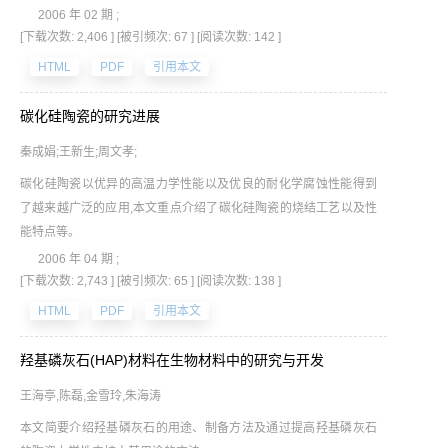
艺和研究方向,并对碳化硅晶须的应用前景做了展望。
2006 年 02 期 ;
[下载次数: 2,406 ]
[被引频次: 67 ]
[阅读次数: 142 ]
HTML
PDF
引用本文
碳化硅陶瓷的研究进展
秦成娟;王新生;周文孝;
碳化硅陶瓷以优异的高温力学性能以及优良的耐化学腐蚀性能得到
了越来越广泛的应用,本文重点介绍了碳化硅陶瓷的烧结工艺以及性
能特点等。
2006 年 04 期 ;
[下载次数: 2,743 ]
[被引频次: 65 ]
[阅读次数: 138 ]
HTML
PDF
引用本文
羟基磷灰石(HAP)材料在生物材料中的研究与开发
王海亭,陈磊,金雪玲,朱海涛
本文简要介绍羟基磷灰石的用途、制备方法及通过提高羟基磷灰石