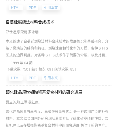
HTML
PDF
引用本文
自蔓延燃烧法材料合成技术
郑仕远,李荣缇,罗永明
本文综述了自蔓延燃烧法材料合成技术的发展概况和基础研究，介
绍了燃烧波的结构和特征，燃烧速度和转化率的方程，各种ＳＨＳ
图式的边界判据。对各种ＳＨＳ技术作了简要的介绍，以及对目前
ＳＨＳ研究中存在的问题和未来ＳＨＳ的研究方向作了简要的说
1999 年 04 期 ;
明。
[下载次数: 750 ]
[被引频次: 69 ]
[阅读次数: 85 ]
HTML
PDF
引用本文
碳化硅晶须增韧陶瓷基复合材料的研究进展
聂立芳;张玉军;魏红康;
碳化硅晶须具有高强度、高弹性模量等优点,是一种应用广泛的补强
材料。本文结合国内外研究现状着重介绍了碳化硅晶须的性质、增
韧机理以及在增强陶瓷基复合材料中的研究进展,探讨了新的生产工