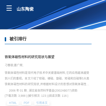
山东陶瓷
被引排行
铁氧体磁性材料的研究现状与展望
刁春丽;娄广辉;
铁氧体磁性材料是现代电子技术中关键基础材料,它的应用越来越受
到人们的重视。本文介绍了软磁、硬磁、旋磁、矩磁和压磁等5大类
铁氧体磁性材料的研究现状,并根据材料设计的思想对铁氧体磁性材
料的发展趋势进行了探讨。
2006 年 01 期 ; 湖北省自然科学基金(2002AB077)资助
[下载次数: 3,988 ]
[被引频次: 123 ]
[阅读次数: 116 ]
HTML
PDF
引用本文