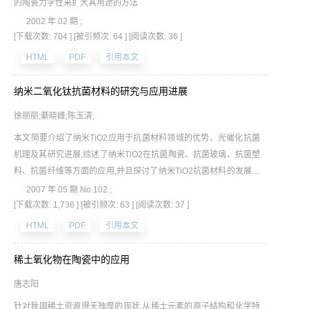
的陶瓷力学性来扩大其用途的方法
2002 年 02 期 ;
[下载次数: 704 ]
[被引频次: 64 ]
[阅读次数: 36 ]
HTML
PDF
引用本文
纳米二氧化钛抗菌材料的研究与应用进展
徐丽丽;綦晓峰;陈玉清;
本文简要介绍了纳米TiO2应用于抗菌材料领域的优势、光催化抗菌
机理及其研究进展,综述了纳米TiO2在抗菌陶瓷、抗菌玻璃、抗菌塑
料、抗菌纤维等方面的应用,并且探讨了纳米TiO2抗菌材料的发展前
景。
2007 年 05 期 No.102 ;
[下载次数: 1,736 ]
[被引频次: 63 ]
[阅读次数: 37 ]
HTML
PDF
引用本文
稀土氧化物在陶瓷中的应用
唐志阳
针对我国稀土资源得天独厚的现状,从稀土元素的原子结构和化学特