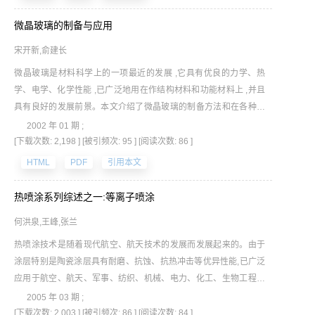
微晶玻璃的制备与应用
宋开新,俞建长
微晶玻璃是材料科学上的一项最近的发展 ,它具有优良的力学、热
学、电学、化学性能 ,已广泛地用在作结构材料和功能材料上 ,并且
具有良好的发展前景。本文介绍了微晶玻璃的制备方法和在各种材
料上的应用和性能
2002 年 01 期 ;
[下载次数: 2,198 ]
[被引频次: 95 ]
[阅读次数: 86 ]
HTML
PDF
引用本文
热喷涂系列综述之一:等离子喷涂
何洪泉,王峰,张兰
热喷涂技术是随着现代航空、航天技术的发展而发展起来的。由于
涂层特别是陶瓷涂层具有耐磨、抗蚀、抗热冲击等优异性能,已广泛
应用于航空、航天、军事、纺织、机械、电力、化工、生物工程等
各个领域,是一项具有广阔应用前景的技术。本文简要概述了热喷涂
2005 年 03 期 ;
技术,重点介绍等离子喷涂技术以及现状。
[下载次数: 2,003 ]
[被引频次: 86 ]
[阅读次数: 84 ]